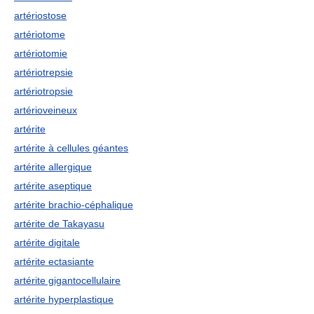
artériostose
artériotome
artériotomie
artériotrepsie
artériotropsie
artérioveineux
artérite
artérite à cellules géantes
artérite allergique
artérite aseptique
artérite brachio-céphalique
artérite de Takayasu
artérite digitale
artérite ectasiante
artérite gigantocellulaire
artérite hyperplastique