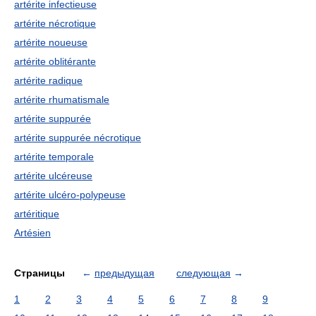
artérite infectieuse
artérite nécrotique
artérite noueuse
artérite oblitérante
artérite radique
artérite rhumatismale
artérite suppurée
artérite suppurée nécrotique
artérite temporale
artérite ulcéreuse
artérite ulcéro-polypeuse
artéritique
Artésien
Страницы
←
предыдущая
следующая
→
1
2
3
4
5
6
7
8
9