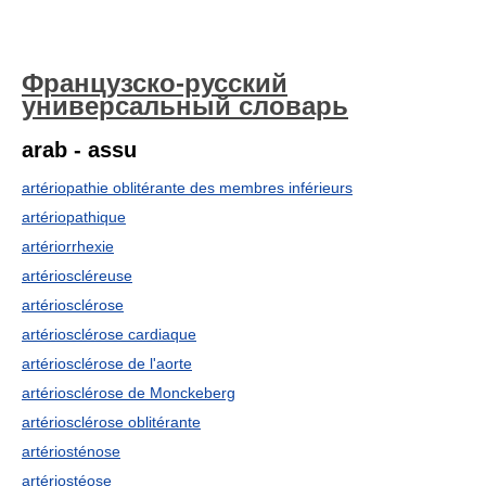
Французско-русский
универсальный словарь
arab - assu
artériopathie oblitérante des membres inférieurs
artériopathique
artériorrhexie
artérioscléreuse
artériosclérose
artériosclérose cardiaque
artériosclérose de l'aorte
artériosclérose de Monckeberg
artériosclérose oblitérante
artériosténose
artériostéose